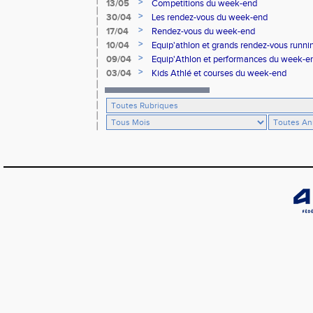
Honneur à Orange
>
13/05
Competitions du week-end
>
30/04
Les rendez-vous du week-end
>
17/04
Rendez-vous du week-end
>
10/04
Equip'athlon et grands rendez-vous runni
dans le Vaucluse
>
09/04
Equip'Athlon et performances du week-e
>
03/04
Kids Athlé et courses du week-end