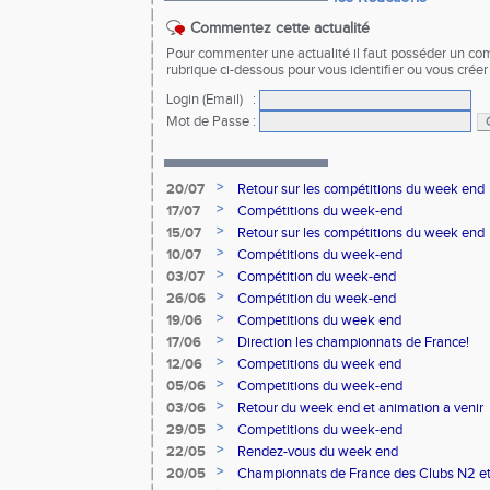
Commentez cette actualité
Pour commenter une actualité il faut posséder un compt
rubrique ci-dessous pour vous identifier ou vous crée
Login (Email)
:
Mot de Passe
:
>
20/07
Retour sur les compétitions du week end
>
17/07
Compétitions du week-end
>
15/07
Retour sur les compétitions du week end
>
10/07
Compétitions du week-end
>
03/07
Compétition du week-end
>
26/06
Compétition du week-end
>
19/06
Competitions du week end
>
17/06
Direction les championnats de France!
>
12/06
Competitions du week end
>
05/06
Competitions du week-end
>
03/06
Retour du week end et animation a venir
>
29/05
Competitions du week-end
>
22/05
Rendez-vous du week end
>
20/05
Championnats de France des Clubs N2 et