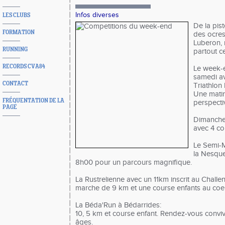
Infos diverses
LES CLUBS
De la pis
FORMATION
des ocres
Luberon, 
RUNNING
partout c
RECORDS CVA84
Le week-e
samedi av
CONTACT
Triathlon
Une matin
FRÉQUENTATION DE LA
perspecti
PAGE
Dimanche
avec 4 c
Le Semi-
la Nesque
8h00 pour un parcours magnifique.
La Rustrelienne avec un 11km inscrit au Challe
marche de 9 km et une course enfants au coe
La Béda'Run à Bédarrides:
10, 5 km et course enfant. Rendez-vous convivi
âges.